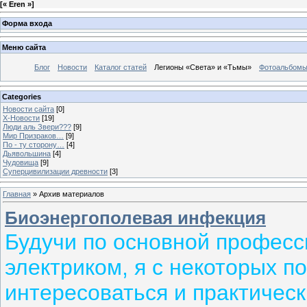
[
« Eren »
]
Форма входа
Меню сайта
Блог
Новости
Каталог статей
Легионы «Света» и «Тьмы»
Фотоальбом
Categories
Новости сайта
[0]
Х-Новости
[19]
Люди аль Звери???
[9]
Мир Призраков…
[9]
По - ту сторону…
[4]
Дьявольшина
[4]
Чудовища
[9]
Суперцивилизации древности
[3]
Главная
»
Архив материалов
Биоэнергополевая инфекция
Будучи по основной профес
электриком, я с некоторых п
интересоваться и практичес