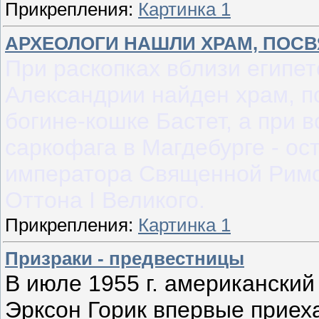
Прикрепления:
Картинка 1
АРХЕОЛОГИ НАШЛИ ХРАМ, ПОС
При раскопках вблизи египет
Александрии найден храм, 
богине-кошке Бастет, а при 
саркофага в Магдебурге - ос
императора Священной Римс
Оттона I Великого.
Прикрепления:
Картинка 1
Призраки - предвестницы
В июле 1955 г. американски
Эрксон Горик впервые приех