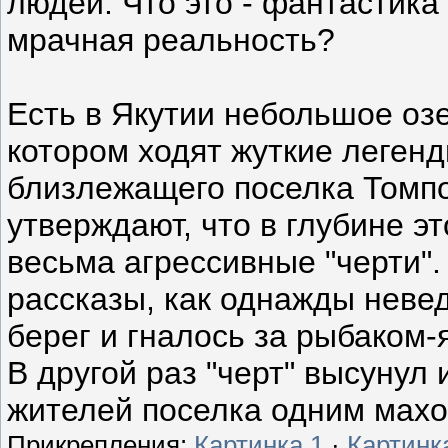
людей. Что это - фантастика
мрачная реальность?
Есть в Якутии небольшое озе
котором ходят жуткие леген
близлежащего поселка Томп
утверждают, что в глубине э
весьма агрессивные "черти".
рассказы, как однажды неве
берег и гналось за рыбаком-я
В другой раз "черт" высунул 
жителей поселка одним махо
Прикрепления:
Картинка 1
·
Картинк